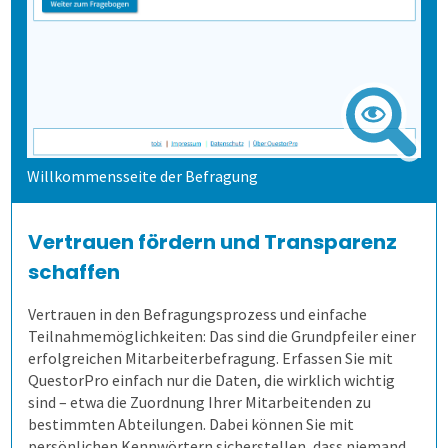
4. Bögen erfassen
Allen, die evaluieren!
Schulungen für Fortgeschrittene
Demoversion
Bürgerbeteiligung
Daten importieren
Auf Papier befragen
5. Ergebnisse generieren
Studierendenbefragung
Fragebogen erstellen
Online befragen
Fragebögen einscannen
Lösung
Panelbefragung
Hybrid befragen
Qualität der Erfassung prüfen
Daten detailliert auswerten
Willkommensseite der Befragung
Schulungen
Wahlen
Freitextantworten erfassen
Zusammenhänge erkennen
QuestorPro
Vertrauen fördern und Transparenz
Extras
Weitere Befragungsprozesse
Daten weiterverarbeiten
Demoversion
Einstieg
schaffen
Vertrauen in den Befragungsprozess und einfache
Dienstleistungen
Fortgeschritten
Mehrsprachige Fragebögen
Teilnahmemöglichkeiten: Das sind die Grundpfeiler einer
erfolgreichen Mitarbeiterbefragung. Erfassen Sie mit
QuestorPro einfach nur die Daten, die wirklich wichtig
Kontakt
Selbstgestaltete Fragebögen
sind – etwa die Zuordnung Ihrer Mitarbeitenden zu
bestimmten Abteilungen. Dabei können Sie mit
Kontakt
Audit-Log
persönlichen Kennwörtern sicherstellen, dass niemand