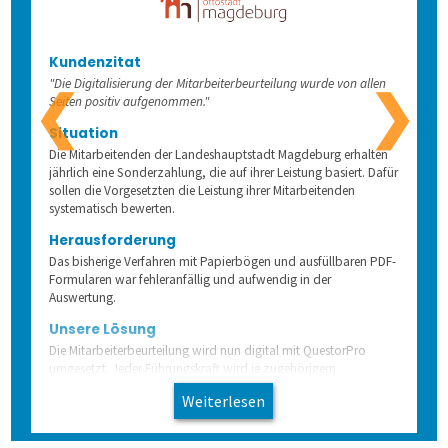
Kundenzitat
"Die Digitalisierung der Mitarbeiterbeurteilung wurde von allen
❮
❯
Seiten positiv aufgenommen."
Situation
Die Mitarbeitenden der Landeshauptstadt Magdeburg erhalten
jährlich eine Sonderzahlung, die auf ihrer Leistung basiert. Dafür
sollen die Vorgesetzten die Leistung ihrer Mitarbeitenden
systematisch bewerten.
Herausforderung
Das bisherige Verfahren mit Papierbögen und ausfüllbaren PDF-
Formularen war fehleranfällig und aufwendig in der
Auswertung.
Unsere Lösung
Die Mitarbeiterbeurteilung wird nun digital mit QuestorPro
umgesetzt. Jeder Führungskraft wird je zugehörigem
Mitarbeitenden ein Fragebogen zugeordnet. Die Führungskräfte
Weiterlesen
werden deutlich entlastet, denn die Beurteilung selbst ist durch
spezielle Fragenformate und vorbefüllte Daten zum jeweiligen
Mitarbeitenden vereinfacht. Die Berechnung der für die