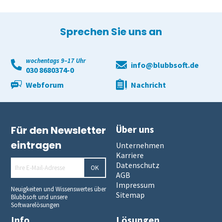
Zahlungen relevanten Kennzahlen erfolgt automatisch. Dank
einer automatischen Datenübertragung behalten die
Verantwortlichen stets im Blick, wie weit die Bewertung
Sprechen Sie uns an
insgesamt fortgeschritten ist.
wochentags 9–17 Uhr
info@blubbsoft.de
030 8680374-0
Webforum
Nachricht
Über uns
Für den Newsletter
eintragen
Unternehmen
Karriere
Datenschutz
OK
AGB
Impressum
Neuigkeiten und Wissenswertes über
Sitemap
Blubbsoft und unsere
Softwarelösungen
Info
Lösungen