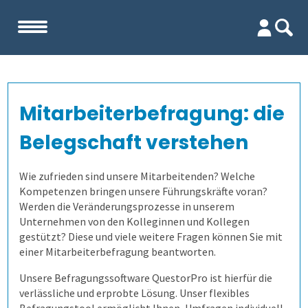
Start
Mitarbeiterbefragung: die
Unternehmen
Belegschaft verstehen
Evaluation
Team
Wie zufrieden sind unsere Mitarbeitenden? Welche
Kompetenzen bringen unsere Führungskräfte voran?
Prüfungen
Firma
Wofür ist es gut?
Werden die Veränderungsprozesse in unserem
Unternehmen von den Kolleginnen und Kollegen
Befragungen
Kennenlernen
Wer erfährt was, und wie?
Prüfungsprozess
Lehrevaluation
gestützt? Diese und viele weitere Fragen können Sie mit
einer Mitarbeiterbefragung beantworten.
Referenzen
Wie finden wir die Antworten?
1. Aufgaben verwalten
Befragung mit QuestorPro
Kursevaluation
Auswertungen direkt abrufen
Unsere Befragungssoftware QuestorPro ist hierfür die
verlässliche und erprobte Lösung. Unser flexibles