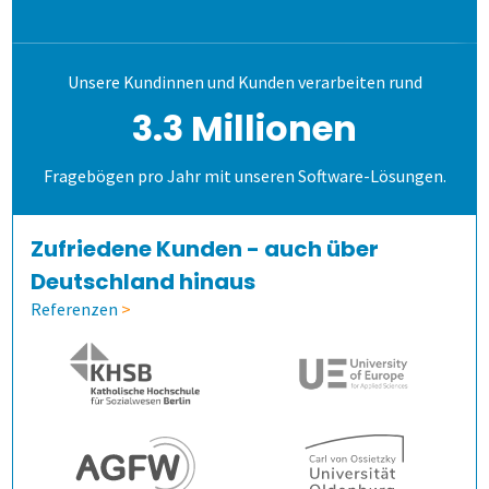
Schulungen
Allen, die evaluieren!
Schulungen für Fortgeschrittene
Demoversion
Wahlen
Freitextantworten erfassen
Zusammenhänge erkennen
QuestorPro
Unsere Kundinnen und Kunden verarbeiten rund
Extras
Weitere Befragungsprozesse
Daten weiterverarbeiten
Demoversion
Einstieg
3.3 Millionen
Dienstleistungen
Fortgeschritten
Mehrsprachige Fragebögen
Fragebögen pro Jahr mit unseren Software-Lösungen.
Selbstgestaltete Fragebögen
Zufriedene Kunden - auch über
Deutschland hinaus
Audit-Log
Referenzen
>