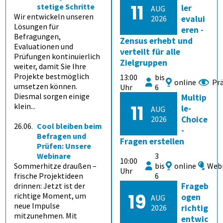
11
stetige Schritte
ler
AUG
Wir entwickeln unseren
2026
evalui
Lösungen für
eren -
Befragungen,
Zensus erhebt und
Evaluationen und
verteilt für alle
Prüfungen kontinuierlich
Zielgruppen
weiter, damit Sie Ihre
Projekte bestmöglich
13:00
bis
online
Pr
umsetzen können.
Uhr
6
Diesmal sorgen einige
Multip
klein...
11
le-
AUG
2026
Choice
26.06.
Cool bleiben beim
-
Befragen und
Fragen erstellen
Prüfen: Unsere
Webinare
3
10:00
Sommerhitze draußen –
bis
online
Web
Uhr
frische Projektideen
6
drinnen: Jetzt ist der
Frageb
19
richtige Moment, um
ogen
AUG
neue Impulse
2026
richtig
mitzunehmen. Mit
entwic