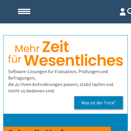
Start
Unternehmen
Evaluation
Team
Software-Lösungen für Evaluation, Prüfungen und
Befragungen,
Prüfungen
Firma
Wofür ist es gut?
die zu Ihren Anforderungen passen, stabil laufen und
leicht zu bedienen sind.
Befragungen
Kennenlernen
Wer erfährt was, und wie?
Prüfungsprozess
Lehrevaluation
Was ist der Trick?
Kontakt
Referenzen
Wie finden wir die Antworten?
1. Aufgaben verwalten
Befragung mit QuestorPro
Kursevaluation
Auswertungen direkt abrufen