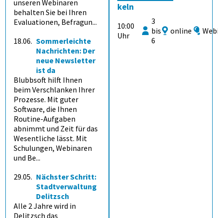
unseren Webinaren
keln
behalten Sie bei Ihren
3
Evaluationen, Befragun...
10:00
bis
online
Web
Uhr
6
18.06.
Sommerleichte
Nachrichten: Der
neue Newsletter
ist da
Blubbsoft hilft Ihnen
beim Verschlanken Ihrer
Prozesse. Mit guter
Software, die Ihnen
Routine-Aufgaben
abnimmt und Zeit für das
Wesentliche lässt. Mit
Schulungen, Webinaren
und Be...
29.05.
Nächster Schritt:
Stadtverwaltung
Delitzsch
Alle 2 Jahre wird in
Delitzsch das