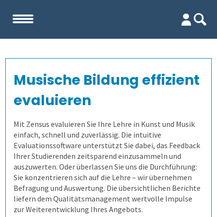
Start
Musische Bildung effizient
Unternehmen
evaluieren
Evaluation
Team
Mit Zensus evaluieren Sie Ihre Lehre in Kunst und Musik
einfach, schnell und zuverlässig. Die intuitive
Firma
Wofür ist es gut?
Evaluationssoftware unterstützt Sie dabei, das Feedback
Ihrer Studierenden zeitsparend einzusammeln und
Kennenlernen
Wer erfährt was, und wie?
Lehrevaluation
auszuwerten. Oder überlassen Sie uns die Durchführung:
Sie konzentrieren sich auf die Lehre – wir übernehmen
Befragung und Auswertung. Die übersichtlichen Berichte
Referenzen
Wie finden wir die Antworten?
Kursevaluation
Auswertungen direkt abrufen
liefern dem Qualitätsmanagement wertvolle Impulse
zur Weiterentwicklung Ihres Angebots.