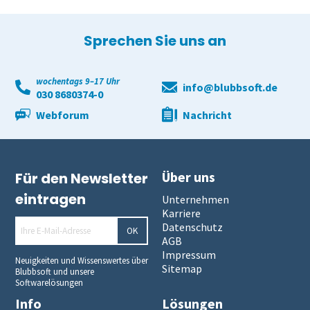
Schulungen
Demoversion
Wahlen
Freitextantworten erfassen
Zusammenhänge erkennen
QuestorPro
Sprechen Sie uns an
Extras
Weitere Befragungsprozesse
Daten weiterverarbeiten
Demoversion
Einstieg
wochentags 9–17 Uhr
info@blubbsoft.de
Dienstleistungen
Fortgeschritten
Mehrsprachige Fragebögen
030 8680374-0
Webforum
Nachricht
Selbstgestaltete Fragebögen
Audit-Log
Über uns
Für den Newsletter
eintragen
Unternehmen
Karriere
Datenschutz
OK
AGB
Impressum
Neuigkeiten und Wissenswertes über
Sitemap
Blubbsoft und unsere
Softwarelösungen
Info
Lösungen