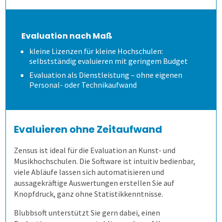
Schulungen und Webinare
Wie spart es Zeit?
Modulevaluation
Anonymität sicherstellen
Verschiedene Fragetypen
Datenschutz
Wem kann es helfen?
Internationale Studiengänge
Ergebnisse
Gezielt führen
Zeitsteuerung
Evaluation nach Maß
kleine Lizenzen für kleine Hochschulen:
selbstständig evaluieren mit geringem Budget
Karriere
Online Evaluieren
Auswertungen je Zielgruppe
Modulare Fragebögen
Lehrende helfen mit
Volkshochschulen
Evaluation als Dienstleistung – ohne eigenen
Personal- oder Technikaufwand
Nachrichten
Auf Papier evaluieren
Mit Selbstbauprinzip
Bewährtes teilen
Berufliche Weiterbildung
Newsletter
Online in Präsenz
Interaktive Statistik
Sicherer Zugang
Universitäten
Evaluieren ohne Zeitaufwand
Zensus ist ideal für die Evaluation an Kunst- und
Mehr aus Daten herausholen
Wandel im Blick behalten
Hochschulen
Musikhochschulen. Die Software ist intuitiv bedienbar,
viele Abläufe lassen sich automatisieren und
Datensparsamkeit
Fernsteuerung
Duales Studium
aussagekräftige Auswertungen erstellen Sie auf
Knopfdruck, ganz ohne Statistikkenntnisse.
Kunst und Musik
Blubbsoft unterstützt Sie gern dabei, einen