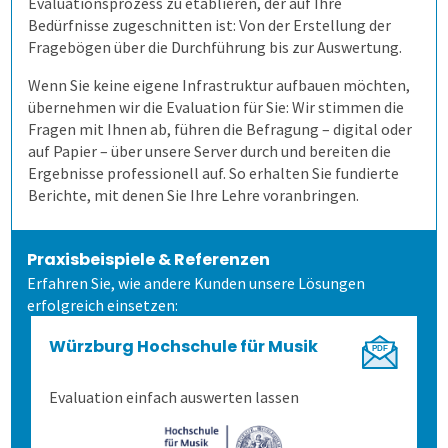
Evaluationsprozess zu etablieren, der auf Ihre
Bedürfnisse zugeschnitten ist: Von der Erstellung der
Allen, die evaluieren!
Fragebögen über die Durchführung bis zur Auswertung.
Wenn Sie keine eigene Infrastruktur aufbauen möchten,
Wie kommen die Daten dorthin?
übernehmen wir die Evaluation für Sie: Wir stimmen die
Fragen mit Ihnen ab, führen die Befragung – digital oder
Wie fangen wir an?
Stud.ip
auf Papier – über unsere Server durch und bereiten die
Ergebnisse professionell auf. So erhalten Sie fundierte
Berichte, mit denen Sie Ihre Lehre voranbringen.
Demoversion
Moodle
Einführungsbegleitung
Praxisbeispiele & Referenzen
Prüfungen
individuelle Lösung
Cloud oder vor Ort
Erfahren Sie, wie andere Kunden unsere Lösungen
erfolgreich einsetzen:
Befragungen
Prüfungsprozess
academyFIVE
Leichter Datenimport
Würzburg Hochschule für Musik
Kontakt
1. Aufgaben verwalten
Befragung mit QuestorPro
Einstiegsschulungen
Evaluation einfach auswerten lassen
2. Prüfung zusammenstellen
Unternehmen
Kontakt
Schulungen für Fortgeschrittene
Aufgaben gemeinsam nutzen