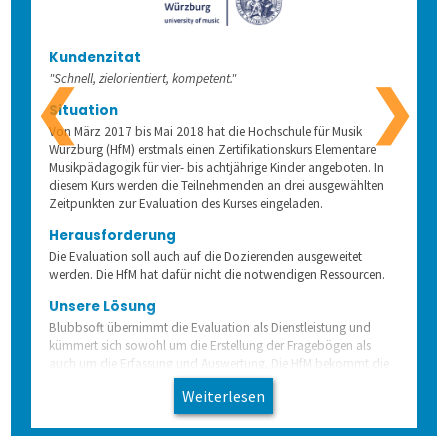
3. Online prüfen
Gesundheitswesen
Anfahrt
Flexible Aufgabenformen
Prüfungsteile und Vignetten
Mitarbeiterbefragung
Kundenzitat
"Schnell, zielorientiert, kompetent."
❮
❯
Situation
4. Auf Papier prüfen
1. Alle Befragungsarten
Formeln und Sonderzeichen
Die Blaupause
Bequeme Onlineprüfungen
360-Grad-Feedback
Patientenbefragung
Von März 2017 bis Mai 2018 hat die Hochschule für Musik
Würzburg (HfM) erstmals einen Zertifikationskurs Elementare
Musikpädagogik für vier- bis achtjährige Kinder angeboten. In
5. Ergebnisse erzeugen
2. Befragung vorbereiten
Selbstgewählte Filterkriterien
Flexible Notenstufen
Rechtssichere Prüfungen
Kundenbefragung
Ärzte- und Pflegebefragung
Punktuelle Meinungsumfrage
diesem Kurs werden die Teilnehmenden an drei ausgewählten
Zeitpunkten zur Evaluation des Kurses eingeladen.
Lösungen
3. Daten erheben
Eigene Bepunktungsregeln
Massenprüfungen bewältigen
Ergebnistabelle
Versorgungsqualität messen
Bürgerumfragen
Befragungsart wählen
Herausforderung
Die Evaluation soll auch auf die Dozierenden ausgeweitet
werden. Die HfM hat dafür nicht die notwendigen Ressourcen.
Schulungen
4. Bögen erfassen
Abschreiben verhindern
Fehler vermeiden
Qualitätsdaten
Aufgabenverwaltung Frida
Bürgerbeteiligung
Daten importieren
Auf Papier befragen
Unsere Lösung
Blubbsoft übernimmt die Evaluation als Dienstleistung und
kümmert sich sowohl um die Erstellung der Fragebögen als
Extras
5. Ergebnisse generieren
Prüflinge anlegen
Transparenz schaffen
Ergebnisbericht
Scannerkorrektur Klaus Papier
Einstieg
Studierendenbefragung
Fragebogen erstellen
Online befragen
Fragebögen einscannen
auch um die Erfassung und Auswertung. Die HfM bekommt die
Ergebnisse zur Verfügung gestellt und muss sich nicht um die
Weiterlesen
weiteren Arbeitsschritte kümmern.
Lösung
Onlineprüfungen Klaus Online
Fortgeschritten
ILIAS
Panelbefragung
Hybrid befragen
Qualität der Erfassung prüfen
Daten detailliert auswerten