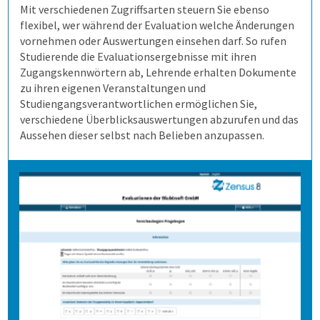
Mit verschiedenen Zugriffsarten steuern Sie ebenso
Schulungen
Demoversion
Wahlen
Freitextantworten erfassen
Zusammenhänge erkennen
QuestorPro
flexibel, wer während der Evaluation welche Änderungen
vornehmen oder Auswertungen einsehen darf. So rufen
Extras
Weitere Befragungsprozesse
Daten weiterverarbeiten
Demoversion
Einstieg
Studierende die Evaluationsergebnisse mit ihren
Zugangskennwörtern ab, Lehrende erhalten Dokumente
zu ihren eigenen Veranstaltungen und
Dienstleistungen
Fortgeschritten
Mehrsprachige Fragebögen
Studiengangsverantwortlichen ermöglichen Sie,
verschiedene Überblicksauswertungen abzurufen und das
Aussehen dieser selbst nach Belieben anzupassen.
Selbstgestaltete Fragebögen
Audit-Log