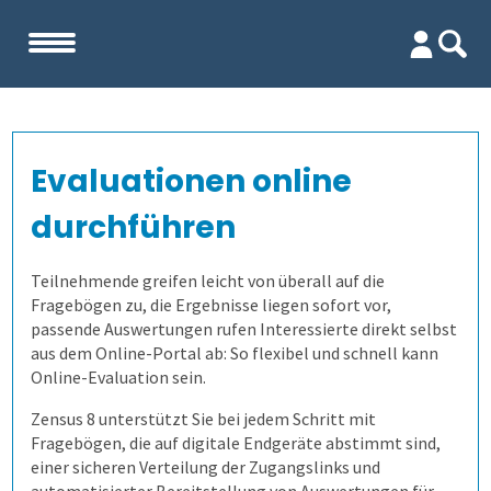
Start
Evaluationen online
Unternehmen
durchführen
Evaluation
Team
Teilnehmende greifen leicht von überall auf die
Fragebögen zu, die Ergebnisse liegen sofort vor,
Firma
Wofür ist es gut?
passende Auswertungen rufen Interessierte direkt selbst
aus dem Online-Portal ab: So flexibel und schnell kann
Kennenlernen
Lehrevaluation
Online-Evaluation sein.
Zensus 8 unterstützt Sie bei jedem Schritt mit
Referenzen
Kursevaluation
Fragebögen, die auf digitale Endgeräte abstimmt sind,
einer sicheren Verteilung der Zugangslinks und