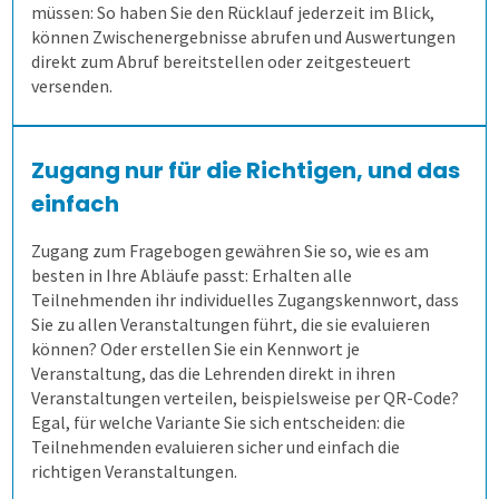
müssen: So haben Sie den Rücklauf jederzeit im Blick,
können Zwischenergebnisse abrufen und Auswertungen
direkt zum Abruf bereitstellen oder zeitgesteuert
3. Online prüfen
Gesundheitswesen
Anfahrt
Flexible Aufgabenformen
Prüfungsteile und Vignetten
Mitarbeiterbefragung
versenden.
4. Auf Papier prüfen
1. Alle Befragungsarten
Formeln und Sonderzeichen
Die Blaupause
Bequeme Onlineprüfungen
360-Grad-Feedback
Patientenbefragung
Zugang nur für die Richtigen, und das
5. Ergebnisse erzeugen
2. Befragung vorbereiten
Selbstgewählte Filterkriterien
Flexible Notenstufen
Rechtssichere Prüfungen
Kundenbefragung
Ärzte- und Pflegebefragung
Punktuelle Meinungsumfrage
einfach
Zugang zum Fragebogen gewähren Sie so, wie es am
Lösungen
3. Daten erheben
Eigene Bepunktungsregeln
Massenprüfungen bewältigen
Ergebnistabelle
Versorgungsqualität messen
Bürgerumfragen
Befragungsart wählen
besten in Ihre Abläufe passt: Erhalten alle
Teilnehmenden ihr individuelles Zugangskennwort, dass
Schulungen
4. Bögen erfassen
Abschreiben verhindern
Fehler vermeiden
Qualitätsdaten
Aufgabenverwaltung Frida
Bürgerbeteiligung
Daten importieren
Auf Papier befragen
Sie zu allen Veranstaltungen führt, die sie evaluieren
können? Oder erstellen Sie ein Kennwort je
Veranstaltung, das die Lehrenden direkt in ihren
Extras
5. Ergebnisse generieren
Prüflinge anlegen
Transparenz schaffen
Ergebnisbericht
Scannerkorrektur Klaus Papier
Einstieg
Studierendenbefragung
Fragebogen erstellen
Online befragen
Fragebögen einscannen
Veranstaltungen verteilen, beispielsweise per QR-Code?
Egal, für welche Variante Sie sich entscheiden: die
Teilnehmenden evaluieren sicher und einfach die
Lösung
Onlineprüfungen Klaus Online
Fortgeschritten
ILIAS
Panelbefragung
Hybrid befragen
Qualität der Erfassung prüfen
Daten detailliert auswerten
richtigen Veranstaltungen.