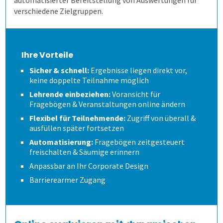
automatisierter Bereitstellung von Auswertungen für
Schulungen und Webinare
Modulevaluation
verschiedene Zielgruppen.
Datenschutz
Internationale Studiengänge
Ihre Vorteile
Karriere
Online Evaluieren
Sicher & schnell:
Ergebnisse liegen direkt vor,
keine doppelte Teilnahme möglich
Nachrichten
Auf Papier evaluieren
Lehrende einbeziehen:
Voransicht für
Fragebögen & Veranstaltungen online ändern
Flexibel für Teilnehmende:
Zugriff von überall &
Newsletter
Online in Präsenz
ausfüllen später fortsetzen
Automatisierung:
Fragebögen zeitgesteuert
freischalten & Säumige erinnern
Wer erfährt was, und wie?
Anpassbar an Ihr Corporate Design
Barrierearmer Zugang
Wie finden wir die Antworten?
Auswertungen direkt abrufen
Wie spart es Zeit?
Anonymität sicherstellen
Verschiedene Fragetypen