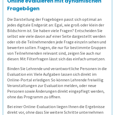
Online evaluieren mit dynamischen
Fragebögen
Wem kann es helfen?
Ergebnisse
Gezielt führen
Zeitsteuerung
Die Darstellung der Fragebögen passt sich optimal an
Wie kommen die Daten dorthin?
Auswertungen je Zielgruppe
Modulare Fragebögen
Lehrende helfen mit
Volkshochschulen
jedes digitale Endgerät an: Egal, wie groß oder klein der
Bildschirm ist. Sie haben viele Fragen? Entscheiden Sie
selbst wie viele davon auf einer Seite dargestellt werden
Wie fangen wir an?
Mit Selbstbauprinzip
Bewährtes teilen
Berufliche Weiterbildung
Stud.ip
oder ob die Teilnehmenden jede Frage einzeln sehen und
bewerten sollen. Fragen, die nur für bestimmte Gruppen
von Teilnehmenden relevant sind, zeigen Sie auch nur
Demoversion
Interaktive Statistik
Sicherer Zugang
Universitäten
Moodle
Einführungsbegleitung
diesen: Mit Filterfragen lässt sich das einfach umsetzen.
Binden Sie Lehrende und verantwortliche Personen in die
Prüfungen
Mehr aus Daten herausholen
Wandel im Blick behalten
Hochschulen
individuelle Lösung
Cloud oder vor Ort
Evaluation ein: Viele Aufgaben lassen sich direkt im
Online-Portal erledigen: So können Lehrende freiwillig
Befragungen
Prüfungsprozess
Datensparsamkeit
Fernsteuerung
Duales Studium
academyFIVE
Leichter Datenimport
Veranstaltungen zur Evaluation melden, oder neue
Personen sowie Änderungen direkt eingepflegt werden,
ohne das Programm zu öffnen.
Kontakt
1. Aufgaben verwalten
Befragung mit QuestorPro
Kunst und Musik
Einstiegsschulungen
Bei einer Online-Evaluation liegen Ihnen die Ergebnisse
direkt vor, ohne dass Sie weitere Schritte unternehmen
2. Prüfung zusammenstellen
Unternehmen
Kontakt
Allen, die evaluieren!
Schulungen für Fortgeschrittene
Aufgaben gemeinsam nutzen