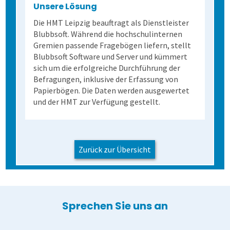
Unsere Lösung
Die HMT Leipzig beauftragt als Dienstleister
Extras
Daten weiterverarbeiten
Demoversion
Einstieg
Blubbsoft. Während die hochschulinternen
Gremien passende Fragebögen liefern, stellt
Blubbsoft Software und Server und kümmert
Dienstleistungen
Fortgeschritten
Mehrsprachige Fragebögen
sich um die erfolgreiche Durchführung der
Befragungen, inklusive der Erfassung von
Kontakt
Selbstgestaltete Fragebögen
Papierbögen. Die Daten werden ausgewertet
und der HMT zur Verfügung gestellt.
Kontakt
Audit-Log
Anfahrt
Zurück zur Übersicht
Sprechen Sie uns an