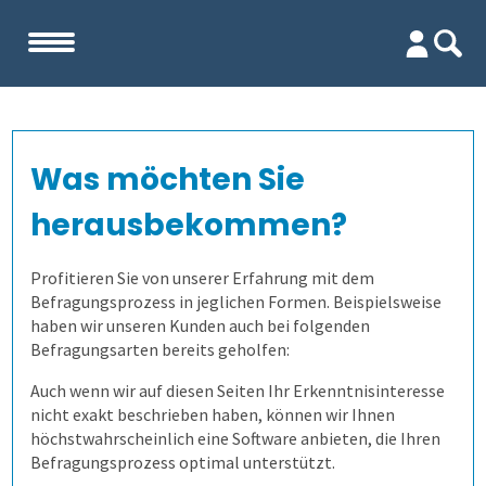
Start
Was möchten Sie
Unternehmen
herausbekommen?
Evaluation
Team
Profitieren Sie von unserer Erfahrung mit dem
Befragungsprozess in jeglichen Formen. Beispielsweise
Prüfungen
Firma
Wofür ist es gut?
haben wir unseren Kunden auch bei folgenden
Befragungsarten bereits geholfen:
Befragungen
Kennenlernen
Wer erfährt was, und wie?
Prüfungsprozess
Lehrevaluation
Auch wenn wir auf diesen Seiten Ihr Erkenntnisinteresse
nicht exakt beschrieben haben, können wir Ihnen
Referenzen
Wie finden wir die Antworten?
1. Aufgaben verwalten
Befragung mit QuestorPro
Kursevaluation
Auswertungen direkt abrufen
höchstwahrscheinlich eine Software anbieten, die Ihren
Befragungsprozess optimal unterstützt.