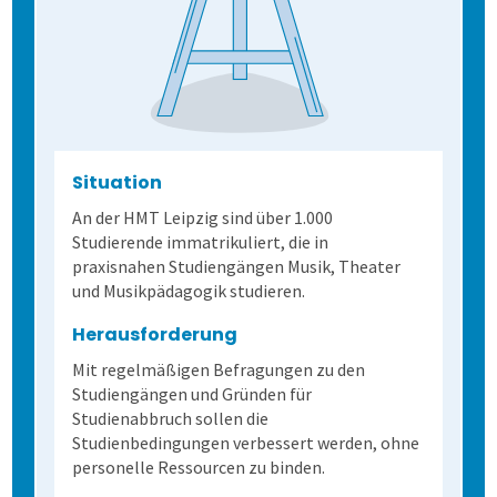
Allen, die evaluieren!
Schulungen für Fortgeschrittene
Demoversion
Wahlen
Weitere Befragungsprozesse
2. Befragung vorbereiten
Situation
An der HMT Leipzig sind über 1.000
3. Daten erheben
Befragungsart wählen
Studierende immatrikuliert, die in
praxisnahen Studiengängen Musik, Theater
und Musikpädagogik studieren.
4. Bögen erfassen
Daten importieren
Auf Papier befragen
Herausforderung
5. Ergebnisse generieren
Fragebogen erstellen
Online befragen
Fragebögen einscannen
Mit regelmäßigen Befragungen zu den
Studiengängen und Gründen für
Studienabbruch sollen die
Lösung
Hybrid befragen
Qualität der Erfassung prüfen
Daten detailliert auswerten
Studienbedingungen verbessert werden, ohne
personelle Ressourcen zu binden.
Schulungen
Freitextantworten erfassen
Zusammenhänge erkennen
QuestorPro