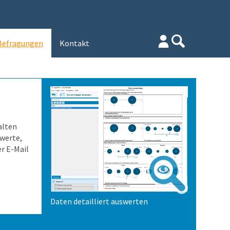
Befragungen
Kontakt
alten
lwerte,
r E-Mail
Daten detailliert auswerten