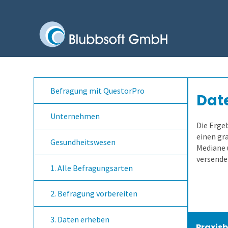
Befragung mit QuestorPro
Date
Unternehmen
Die Ergeb
einen gr
Gesundheitswesen
Mediane 
versende
1. Alle Befragungsarten
2. Befragung vorbereiten
3. Daten erheben
Praxisb