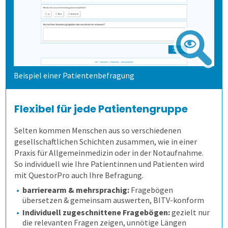
4. Bögen erfassen
Allen, die evaluieren!
Schulungen für Fortgeschrittene
Demoversion
Bürgerbeteiligung
Daten importieren
Auf Papier befragen
5. Ergebnisse generieren
Studierendenbefragung
Fragebogen erstellen
Online befragen
Fragebögen einscannen
Beispiel einer Patientenbefragung
Lösung
Panelbefragung
Hybrid befragen
Qualität der Erfassung prüfen
Daten detailliert auswerten
Schulungen
Wahlen
Freitextantworten erfassen
Zusammenhänge erkennen
QuestorPro
Flexibel für jede Patientengruppe
Selten kommen Menschen aus so verschiedenen
Extras
Weitere Befragungsprozesse
Daten weiterverarbeiten
Demoversion
Einstieg
gesellschaftlichen Schichten zusammen, wie in einer
Praxis für Allgemeinmedizin oder in der Notaufnahme.
So individuell wie Ihre Patientinnen und Patienten wird
Dienstleistungen
Fortgeschritten
Mehrsprachige Fragebögen
mit QuestorPro auch Ihre Befragung.
barrierearm & mehrsprachig:
Fragebögen
Kontakt
Selbstgestaltete Fragebögen
übersetzen & gemeinsam auswerten, BITV-konform
Individuell zugeschnittene Fragebögen:
gezielt nur
die relevanten Fragen zeigen, unnötige Längen
Kontakt
Audit-Log