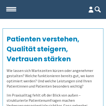
Start
Patienten verstehen,
Unternehmen
Qualität steigern,
Evaluation
Team
Vertrauen stärken
Prüfungen
Firma
Wofür ist es gut?
Wie lassen sich Wartezeiten kürzen oder angenehmer
gestalten? Welche funktionieren bereits gut, wo kann
optimiert werden? Und welche Leistungen sind Ihren
Befragungen
Kennenlernen
Wer erfährt was, und wie?
Prüfungsprozess
Lehrevaluation
Patientinnen und Patienten besonders wichtig?
Referenzen
Wie finden wir die Antworten?
1. Aufgaben verwalten
Befragung mit QuestorPro
Kursevaluation
Auswertungen direkt abrufen
Im Praxisalltag fehlt oft der Blick von außen –
strukturierte Patientenumfragen machen
Verbesserungspotentiale sichtbar. Ganz nebenbei