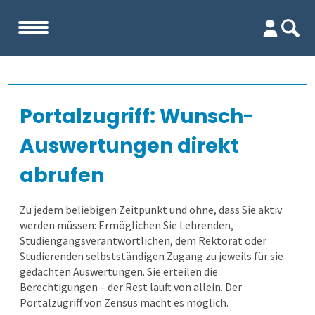
Start
Portalzugriff: Wunsch-
Unternehmen
Auswertungen direkt
Evaluation
Team
abrufen
Firma
Wofür ist es gut?
Zu jedem beliebigen Zeitpunkt und ohne, dass Sie aktiv
werden müssen: Ermöglichen Sie Lehrenden,
Studiengangsverantwortlichen, dem Rektorat oder
Kennenlernen
Wer erfährt was, und wie?
Lehrevaluation
Studierenden selbstständigen Zugang zu jeweils für sie
gedachten Auswertungen. Sie erteilen die
Referenzen
Kursevaluation
Auswertungen direkt abrufen
Berechtigungen – der Rest läuft von allein. Der
Portalzugriff von Zensus macht es möglich.