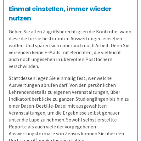
Einmal einstellen, immer wieder
nutzen
2. Prüfung zusammenstellen
Unternehmen
Kontakt
Allen, die evaluieren!
Schulungen für Fortgeschrittene
Aufgaben gemeinsam nutzen
Geben Sie allen Zugriffsberechtigten die Kontrolle, wann
3. Online prüfen
Gesundheitswesen
Anfahrt
Flexible Aufgabenformen
Prüfungsteile und Vignetten
Mitarbeiterbefragung
diese die für sie bestimmten Auswertungen einsehen
wollen. Und sparen sich dabei auch noch Arbeit: Denn Sie
versenden keine E-Mails mit Berichten, die vielleicht
4. Auf Papier prüfen
1. Alle Befragungsarten
Formeln und Sonderzeichen
Die Blaupause
Bequeme Onlineprüfungen
360-Grad-Feedback
Patientenbefragung
auch noch ungesehen in übervollen Postfächern
verschwinden.
5. Ergebnisse erzeugen
2. Befragung vorbereiten
Selbstgewählte Filterkriterien
Flexible Notenstufen
Rechtssichere Prüfungen
Kundenbefragung
Ärzte- und Pflegebefragung
Punktuelle Meinungsumfrage
Stattdessen legen Sie einmalig fest, wer welche
Auswertungen abrufen darf: Von den persönlichen
Lösungen
3. Daten erheben
Eigene Bepunktungsregeln
Massenprüfungen bewältigen
Ergebnistabelle
Versorgungsqualität messen
Bürgerumfragen
Befragungsart wählen
Lehrendendetails zu eigenen Veranstaltungen, über
Indikatorüberblicke zu ganzen Studiengängen bis hin zu
einer Daten-Destille-Datei mit ausgewählten
Schulungen
4. Bögen erfassen
Abschreiben verhindern
Fehler vermeiden
Qualitätsdaten
Aufgabenverwaltung Frida
Bürgerbeteiligung
Daten importieren
Auf Papier befragen
Veranstaltungen, um die Ergebnisse selbst genauer
unter die Lupe zu nehmen. Sowohl selbst erstellte
Reporte als auch viele der vorgegebenen
Extras
5. Ergebnisse generieren
Prüflinge anlegen
Transparenz schaffen
Ergebnisbericht
Scannerkorrektur Klaus Papier
Einstieg
Studierendenbefragung
Fragebogen erstellen
Online befragen
Fragebögen einscannen
Auswertungsformate von Zensus können Sie über den
Portalzugriff zur Verfügung stellen.