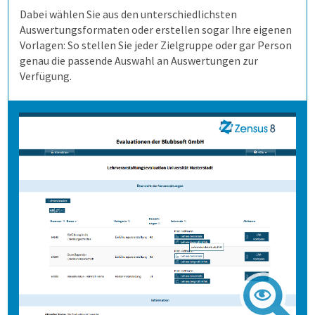
Schulungen und Webinare
Modulevaluation
Anonymität sicherstellen
Dabei wählen Sie aus den unterschiedlichsten
Auswertungsformaten oder erstellen sogar Ihre eigenen
Vorlagen: So stellen Sie jeder Zielgruppe oder gar Person
Datenschutz
Internationale Studiengänge
Ergebnisse
genau die passende Auswahl an Auswertungen zur
Verfügung.
Karriere
Online Evaluieren
Auswertungen je Zielgruppe
Nachrichten
Auf Papier evaluieren
Mit Selbstbauprinzip
Newsletter
Online in Präsenz
Interaktive Statistik
Mehr aus Daten herausholen
Datensparsamkeit
Wie finden wir die Antworten?