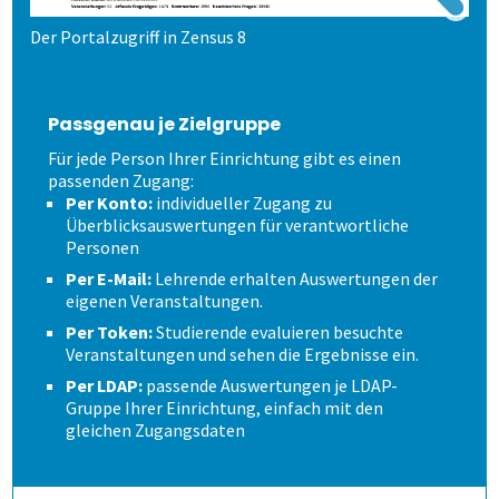
Der Portalzugriff in Zensus 8
Wie spart es Zeit?
Verschiedene Fragetypen
Wem kann es helfen?
Gezielt führen
Zeitsteuerung
Passgenau je Zielgruppe
Für jede Person Ihrer Einrichtung gibt es einen
Wie kommen die Daten dorthin?
Modulare Fragebögen
Lehrende helfen mit
Volkshochschulen
passenden Zugang:
Per Konto:
individueller Zugang zu
Überblicksauswertungen für verantwortliche
Wie fangen wir an?
Bewährtes teilen
Berufliche Weiterbildung
Stud.ip
Personen
Per E-Mail:
Lehrende erhalten Auswertungen der
Demoversion
Sicherer Zugang
Universitäten
Moodle
Einführungsbegleitung
eigenen Veranstaltungen.
Per Token:
Studierende evaluieren besuchte
Veranstaltungen und sehen die Ergebnisse ein.
Prüfungen
Wandel im Blick behalten
Hochschulen
individuelle Lösung
Cloud oder vor Ort
Per LDAP:
passende Auswertungen je LDAP-
Gruppe Ihrer Einrichtung, einfach mit den
gleichen Zugangsdaten
Befragungen
Prüfungsprozess
Fernsteuerung
Duales Studium
academyFIVE
Leichter Datenimport
Kontakt
1. Aufgaben verwalten
Befragung mit QuestorPro
Kunst und Musik
Einstiegsschulungen