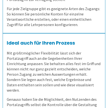
Lösung
Onlineprüfungen Klaus Online
Fortgeschritten
ILIAS
Panelbefragung
Hybrid befragen
Qualität der Erfassung prüfen
Daten detailliert auswerten
Für jede Zielgruppe gibt es geeignete Arten des Zugangs:
So können Sie persönliche Konten für einzelne
Schulungen
Demoversion
Wahlen
Freitextantworten erfassen
Zusammenhänge erkennen
QuestorPro
Verantwortliche erstellen, oder einen einheitlichen
Zugriff für alle Lehrpersonen konfigurieren.
Extras
Weitere Befragungsprozesse
Daten weiterverarbeiten
Demoversion
Einstieg
Ideal auch für Ihren Prozess
Dienstleistungen
Fortgeschritten
Mehrsprachige Fragebögen
Mit größtmöglicher Flexibilität lässt sich der
Portalzugriff auch an die Gegebenheiten Ihrer
Selbstgestaltete Fragebögen
Einrichtung anpassen. Sie behalten alles fest im Griff und
können nicht nur ganz gezielt entscheiden, welche
Person Zugang zu welchen Auswertungen erhält.
Audit-Log
Sondern Sie legen auch fest, welche Ergebnisse und
Daten enthalten sein sollen und wie diese visualisiert
werden.
Genauso haben Sie die Möglichkeit, den Nutzenden des
Portalzugriffs selbst die Kontrolle über die Gestaltung