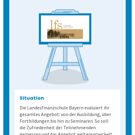
Extras
Weitere Befragungsprozesse
Daten weiterverarbeiten
Demoversion
Einstieg
Dienstleistungen
Fortgeschritten
Mehrsprachige Fragebögen
Selbstgestaltete Fragebögen
Audit-Log
Situation
Die Landesfinanzschule Bayern evaluiert ihr
gesamtes Angebot: von der Ausbildung, über
Fortbildungen bis hin zu Seminaren. So soll
die Zufriedenheit der Teilnehmenden
gemessen und das Angebot weiterentwickelt