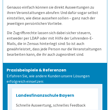
Genauso einfach können sie direkt Auswertungen zu
ihren Veranstaltungen abrufen: Und dafür sogar selbst
4. Auf Papier prüfen
1. Alle Befragungsarten
Formeln und Sonderzeichen
Die Blaupause
Bequeme Onlineprüfungen
360-Grad-Feedback
Patientenbefragung
einstellen, wie diese aussehen sollen – ganz nach der
jeweiligen persönlichen Vorliebe.
5. Ergebnisse erzeugen
2. Befragung vorbereiten
Selbstgewählte Filterkriterien
Flexible Notenstufen
Rechtssichere Prüfungen
Kundenbefragung
Ärzte- und Pflegebefragung
Punktuelle Meinungsumfrage
Die Zugriffsrechte lassen sich dabei sicher steuern,
entweder per LDAP oder mit Hilfe der Lehrenden-E-
Lösungen
3. Daten erheben
Eigene Bepunktungsregeln
Massenprüfungen bewältigen
Ergebnistabelle
Versorgungsqualität messen
Bürgerumfragen
Befragungsart wählen
Mails, die in Zensus hinterlegt sind: So ist auch
gewährleistet, dass jede Person nur die Veranstaltungen
bearbeiten kann, die ihr auch zugeordnet sind.
Schulungen
4. Bögen erfassen
Abschreiben verhindern
Fehler vermeiden
Qualitätsdaten
Aufgabenverwaltung Frida
Bürgerbeteiligung
Daten importieren
Auf Papier befragen
Praxisbeispiele & Referenzen
Extras
5. Ergebnisse generieren
Prüflinge anlegen
Transparenz schaffen
Ergebnisbericht
Scannerkorrektur Klaus Papier
Einstieg
Studierendenbefragung
Fragebogen erstellen
Online befragen
Fragebögen einscannen
Erfahren Sie, wie andere Kunden unsere Lösungen
erfolgreich einsetzen:
Lösung
Onlineprüfungen Klaus Online
Fortgeschritten
ILIAS
Panelbefragung
Hybrid befragen
Qualität der Erfassung prüfen
Daten detailliert auswerten
Landesfinanzschule Bayern
Schulungen
Demoversion
Wahlen
Freitextantworten erfassen
Zusammenhänge erkennen
QuestorPro
Schnelle Auswertung, schnelles Feedback