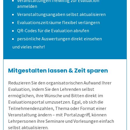
Veranstaltungen freiwillig zur Evaluation
anmelden
Wie kommen die Daten dorthin?
Volkshochschulen
Veranstaltungsangaben selbst aktualisieren
Evaluationszeiträume flexibel verlängern
Wie fangen wir an?
Berufliche Weiterbildung
Stud.ip
QR-Codes für die Evaluation abrufen
persönliche Auswertungen direkt einsehen
Demoversion
Universitäten
Moodle
Einführungsbegleitung
und vieles mehr!
Prüfungen
Hochschulen
individuelle Lösung
Cloud oder vor Ort
Mitgestalten lassen & Zeit sparen
Befragungen
Prüfungsprozess
Duales Studium
academyFIVE
Leichter Datenimport
Reduzieren Sie den organisatorischen Aufwand Ihrer
Evaluation, indem Sie den Lehrenden selbst
Kontakt
1. Aufgaben verwalten
Befragung mit QuestorPro
Kunst und Musik
Einstiegsschulungen
ermöglichen, ihre Wünsche und Bitten direkt im
Evaluationsportal umzusetzen. Egal, ob sich die
Teilnehmendenzahlen, Thema oder Format einer
2. Prüfung zusammenstellen
Unternehmen
Kontakt
Allen, die evaluieren!
Schulungen für Fortgeschrittene
Aufgaben gemeinsam nutzen
Veranstaltung ändern – mit Portalzugriff, können
Lehrpersonen ihre Seminare und Vorlesungen einfach
selbst aktualisieren.
3. Online prüfen
Gesundheitswesen
Anfahrt
Flexible Aufgabenformen
Prüfungsteile und Vignetten
Mitarbeiterbefragung