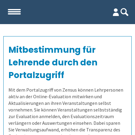
Start
Mitbestimmung für
Unternehmen
Lehrende durch den
Evaluation
Team
Portalzugriff
Firma
Wofür ist es gut?
Mit dem Portalzugriff von Zensus können Lehrpersonen
aktiv an der Online-Evaluation mitwirken und
Aktualisierungen an ihren Veranstaltungen selbst
Kennenlernen
Wer erfährt was, und wie?
Lehrevaluation
vornehmen. Sie können Veranstaltungen selbstständig
zur Evaluation anmelden, den Evaluationszeitraum
Referenzen
Wie finden wir die Antworten?
Kursevaluation
Auswertungen direkt abrufen
verlängern oder Auswertungen einsehen. Dabei sparen
Sie Verwaltungsaufwand, erhöhen die Transparenz des