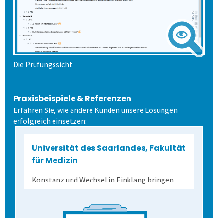
Dienstleistungen
Fortgeschritten
Mehrsprachige Fragebögen
Selbstgestaltete Fragebögen
Die Prüfungssicht
Audit-Log
Praxisbeispiele & Referenzen
Erfahren Sie, wie andere Kunden unsere Lösungen
erfolgreich einsetzen:
Universität des Saarlandes, Fakultät
für Medizin
Konstanz und Wechsel in Einklang bringen