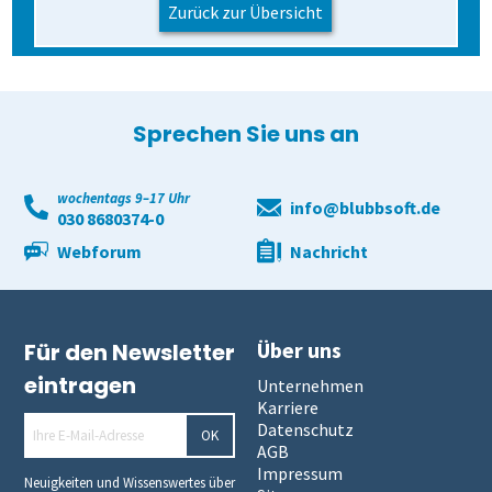
Zurück zur Übersicht
Sprechen Sie uns an
wochentags 9–17 Uhr
info@blubbsoft.de
030 8680374-0
Webforum
Nachricht
Über uns
Für den Newsletter
eintragen
Unternehmen
Karriere
Datenschutz
OK
AGB
Impressum
Neuigkeiten und Wissenswertes über