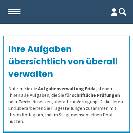
Start
Ihre Aufgaben
Unternehmen
übersichtlich von überall
Evaluation
Team
verwalten
Prüfungen
Firma
Wofür ist es gut?
Nutzen Sie die
Aufgabenverwaltung Frida
, stehen
Ihnen alle Aufgaben, die Sie für
schriftliche Prüfungen
oder
Tests
einsetzen, überall zur Verfügung. Diskutieren
Kennenlernen
Wer erfährt was, und wie?
Prüfungsprozess
Lehrevaluation
und überarbeiten Sie Fragestellungen zusammen mit
Ihrem Kollegium, indem Sie gemeinsam einen Pool
Referenzen
Wie finden wir die Antworten?
1. Aufgaben verwalten
Kursevaluation
Auswertungen direkt abrufen
nutzen.