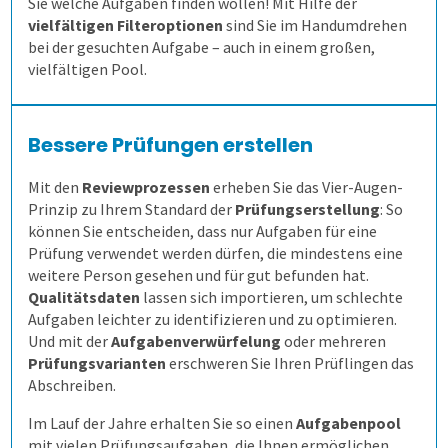
Sie welche Aufgaben finden wollen! Mit Hilfe der
vielfältigen Filteroptionen
sind Sie im Handumdrehen
Allen, die evaluieren!
Schulungen für Fortgeschrittene
Demoversion
bei der gesuchten Aufgabe – auch in einem großen,
vielfältigen Pool.
Schulungen
Bessere Prüfungen erstellen
Extras
Einstieg
Mit den
Reviewprozessen
erheben Sie das Vier-Augen-
Prinzip zu Ihrem Standard der
Prüfungserstellung
: So
Befragungen
Fortgeschritten
ILIAS
können Sie entscheiden, dass nur Aufgaben für eine
Prüfung verwendet werden dürfen, die mindestens eine
Kontakt
Befragung mit QuestorPro
weitere Person gesehen und für gut befunden hat.
Qualitätsdaten
lassen sich importieren, um schlechte
Aufgaben leichter zu identifizieren und zu optimieren.
Unternehmen
Kontakt
Und mit der
Aufgabenverwürfelung
oder mehreren
Prüfungsvarianten
erschweren Sie Ihren Prüflingen das
Abschreiben.
Gesundheitswesen
Anfahrt
Mitarbeiterbefragung
Im Lauf der Jahre erhalten Sie so einen
Aufgabenpool
1. Alle Befragungsarten
360-Grad-Feedback
Patientenbefragung
mit vielen Prüfungsaufgaben, die Ihnen ermöglichen,