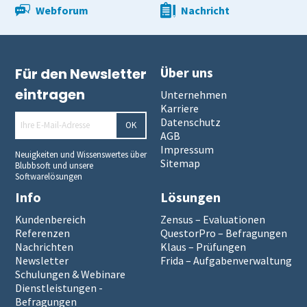
Webforum
Nachricht
Lösung
Kunst und Musik
Einstiegsschulungen
Onlineprüfungen Klaus Online
Fortgeschritten
ILIAS
Panelbefragung
Hybrid befragen
Qualität der Erfassung prüfen
Daten detailliert auswerten
Über uns
Für den Newsletter
Schulungen
Allen, die evaluieren!
Schulungen für Fortgeschrittene
Demoversion
Wahlen
Freitextantworten erfassen
Zusammenhänge erkennen
QuestorPro
eintragen
Unternehmen
Karriere
Extras
Weitere Befragungsprozesse
Daten weiterverarbeiten
Demoversion
Einstieg
Datenschutz
OK
AGB
Impressum
Neuigkeiten und Wissenswertes über
Dienstleistungen
Fortgeschritten
Mehrsprachige Fragebögen
Sitemap
Blubbsoft und unsere
Softwarelösungen
Info
Lösungen
Selbstgestaltete Fragebögen
Kundenbereich
Zensus – Evaluationen
Referenzen
QuestorPro – Befragungen
Audit-Log
Nachrichten
Klaus – Prüfungen
Newsletter
Frida – Aufgabenverwaltung
Schulungen & Webinare
Dienstleistungen -
Befragungen