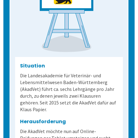
Schulungen und Webinare
Datenschutz
Karriere
Nachrichten
Situation
Die Landesakademie für Veterinär- und
Newsletter
Lebensmittelwesen Baden-Württemberg
(AkadVet) führt ca. sechs Lehrgänge pro Jahr
Evaluation
durch, zu denen jeweils zwei Klausuren
gehören. Seit 2015 setzt die AkadVet dafür auf
Klaus Papier.
Prüfungen
Wofür ist es gut?
Herausforderung
Befragungen
Wer erfährt was, und wie?
Prüfungsprozess
Lehrevaluation
Die AkadVet möchte nun auf Online-
Prüfungen per Tablet umsteigen und sucht