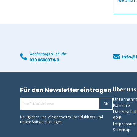
Webinar 
wochentags 9–17 Uhr
info@b
030 8680374-0
Über uns
Für den Newsletter eintragen
Unterneh
OK
Karriere
Datenschu
Neuigkeiten und Wissenswertes über Blubbsoft und
AGB
unsere Softwarelösungen
Impressum
Sitemap