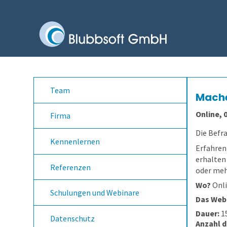
Team
Mache
Online, 0
Firma
Die Befra
Kennenlernen
Erfahren
erhalten
Referenzen
oder meh
Wo?
Onl
Schulungen und Webinare
Das Webi
Dauer:
15
Datenschutz
Anzahl d