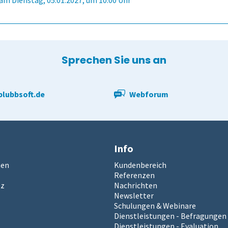
am Dienstag, 05.01.2027, um 10:00 Uhr
Sprechen Sie uns an
lubbsoft.de
Webforum
Info
men
Kundenbereich
Referenzen
tz
Nachrichten
Newsletter
Schulungen & Webinare
Dienstleistungen - Befragungen
Dienstleistungen - Evaluation