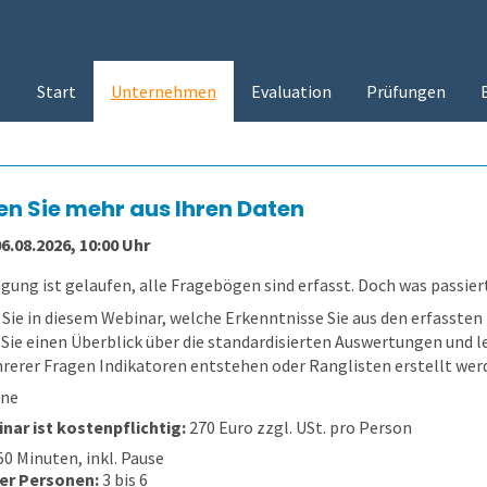
Start
Unternehmen
Evaluation
Prüfungen
n Sie mehr aus Ihren Daten
6.08.2026, 10:00 Uhr
gung ist gelaufen, alle Fragebögen sind erfasst. Doch was passier
 Sie in diesem Webinar, welche Erkenntnisse Sie aus den erfasste
 Sie einen Überblick über die standardisierten Auswertungen und l
rerer Fragen Indikatoren entstehen oder Ranglisten erstellt wer
ine
nar ist kostenpflichtig:
270 Euro zzgl. USt. pro Person
0 Minuten, inkl. Pause
er Personen:
3 bis 6