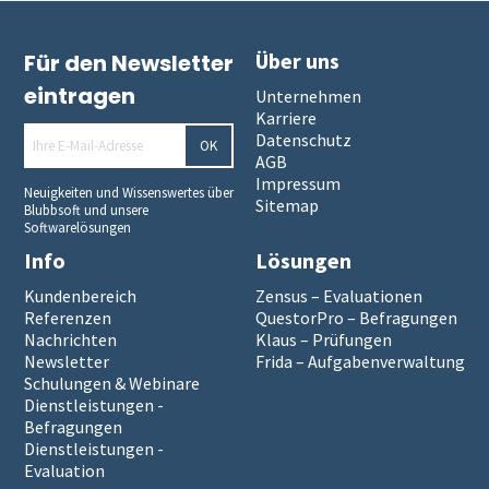
Über uns
Für den Newsletter
Lösung
Kunst und Musik
Einstiegsschulungen
Onlineprüfungen Klaus Online
Fortgeschritten
ILIAS
Panelbefragung
Hybrid befragen
Qualität der Erfassung prüfen
Daten detailliert auswerten
eintragen
Unternehmen
Karriere
Schulungen
Allen, die evaluieren!
Schulungen für Fortgeschrittene
Demoversion
Wahlen
Freitextantworten erfassen
Zusammenhänge erkennen
QuestorPro
Datenschutz
OK
AGB
Impressum
Extras
Weitere Befragungsprozesse
Daten weiterverarbeiten
Demoversion
Einstieg
Neuigkeiten und Wissenswertes über
Sitemap
Blubbsoft und unsere
Softwarelösungen
Dienstleistungen
Fortgeschritten
Mehrsprachige Fragebögen
Info
Lösungen
Kundenbereich
Zensus – Evaluationen
Selbstgestaltete Fragebögen
Referenzen
QuestorPro – Befragungen
Nachrichten
Klaus – Prüfungen
Newsletter
Frida – Aufgabenverwaltung
Audit-Log
Schulungen & Webinare
Dienstleistungen -
Befragungen
Dienstleistungen -
Evaluation