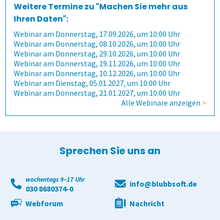
Weitere Termine zu "Machen Sie mehr aus
Kontakt
Wie finden wir die Antworten?
1. Aufgaben verwalten
Befragung mit QuestorPro
Kursevaluation
Auswertungen direkt abrufen
Ihren Daten":
Webinar am Donnerstag, 17.09.2026, um 10:00 Uhr
Webinar am Donnerstag, 08.10.2026, um 10:00 Uhr
Wie spart es Zeit?
2. Prüfung zusammenstellen
Unternehmen
Kontakt
Modulevaluation
Anonymität sicherstellen
Verschiedene Fragetypen
Aufgaben gemeinsam nutzen
Webinar am Donnerstag, 29.10.2026, um 10:00 Uhr
Webinar am Donnerstag, 19.11.2026, um 10:00 Uhr
Webinar am Donnerstag, 10.12.2026, um 10:00 Uhr
Wem kann es helfen?
3. Online prüfen
Gesundheitswesen
Anfahrt
Internationale Studiengänge
Ergebnisse
Gezielt führen
Zeitsteuerung
Flexible Aufgabenformen
Prüfungsteile und Vignetten
Mitarbeiterbefragung
Webinar am Dienstag, 05.01.2027, um 10:00 Uhr
Webinar am Donnerstag, 21.01.2027, um 10:00 Uhr
Alle Webinare anzeigen
>
Wie kommen die Daten dorthin?
4. Auf Papier prüfen
1. Alle Befragungsarten
Online Evaluieren
Auswertungen je Zielgruppe
Modulare Fragebögen
Lehrende helfen mit
Volkshochschulen
Formeln und Sonderzeichen
Die Blaupause
Bequeme Onlineprüfungen
360-Grad-Feedback
Patientenbefragung
Wie fangen wir an?
5. Ergebnisse erzeugen
2. Befragung vorbereiten
Auf Papier evaluieren
Mit Selbstbauprinzip
Bewährtes teilen
Berufliche Weiterbildung
Stud.ip
Selbstgewählte Filterkriterien
Flexible Notenstufen
Rechtssichere Prüfungen
Kundenbefragung
Ärzte- und Pflegebefragung
Punktuelle Meinungsumfrage
Sprechen Sie uns an
Demoversion
Lösungen
3. Daten erheben
Online in Präsenz
Interaktive Statistik
Sicherer Zugang
Universitäten
Moodle
Einführungsbegleitung
Eigene Bepunktungsregeln
Massenprüfungen bewältigen
Ergebnistabelle
Versorgungsqualität messen
Bürgerumfragen
Befragungsart wählen
wochentags 9–17 Uhr
info@blubbsoft.de
030 8680374-0
Schulungen
4. Bögen erfassen
Mehr aus Daten herausholen
Wandel im Blick behalten
Hochschulen
individuelle Lösung
Cloud oder vor Ort
Abschreiben verhindern
Fehler vermeiden
Qualitätsdaten
Aufgabenverwaltung Frida
Bürgerbeteiligung
Daten importieren
Auf Papier befragen
Webforum
Nachricht
Extras
5. Ergebnisse generieren
Datensparsamkeit
Fernsteuerung
Duales Studium
academyFIVE
Leichter Datenimport
Prüflinge anlegen
Transparenz schaffen
Ergebnisbericht
Scannerkorrektur Klaus Papier
Einstieg
Studierendenbefragung
Fragebogen erstellen
Online befragen
Fragebögen einscannen