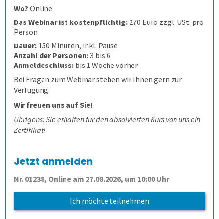
Schulungen und Webinare
Wo?
Online
Das Webinar ist kostenpflichtig:
270 Euro zzgl. USt. pro
Person
Datenschutz
Dauer:
150 Minuten, inkl. Pause
Anzahl der Personen:
3 bis 6
Karriere
Anmeldeschluss:
bis 1 Woche vorher
Bei Fragen zum Webinar stehen wir Ihnen gern zur
Verfügung.
Nachrichten
Wir freuen uns auf Sie!
Übrigens: Sie erhalten für den absolvierten Kurs von uns ein
Newsletter
Zertifikat!
Evaluation
Jetzt anmelden
Prüfungen
Wofür ist es gut?
Nr. 01238, Online am 27.08.2026, um 10:00 Uhr
Ich möchte teilnehmen
Befragungen
Wer erfährt was, und wie?
Prüfungsprozess
Lehrevaluation